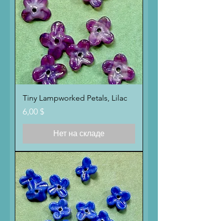
Tiny Lampworked Petals, Lilac
Цена
6,00 $
Нет на складе