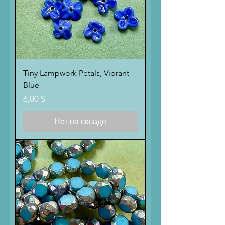
Tiny Lampwork Petals, Vibrant
Blue
Цена
6,00 $
Нет на складе