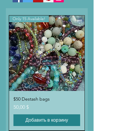
Only 15 Available!
$50 Destash bags
Цена
50,00 $
Добавить в корзину