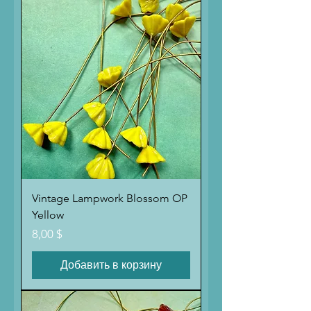
Vintage Lampwork Blossom OP
Yellow
Цена
8,00 $
Добавить в корзину