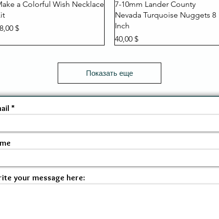
Быстрый просмотр
Быстрый просмотр
ake a Colorful Wish Necklace
7-10mm Lander County
it
Nevada Turquoise Nuggets 8
Inch
ена
8,00 $
Цена
40,00 $
Показать еще
ail
ame
ite your message here: