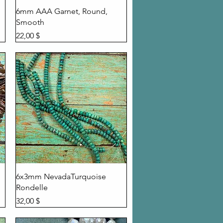
Быстрый просмотр
6mm AAA Garnet, Round,
Smooth
Цена
22,00 $
Быстрый просмотр
6x3mm NevadaTurquoise
Rondelle
Цена
32,00 $