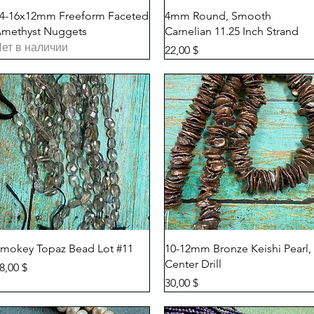
Быстрый просмотр
Быстрый просмотр
4-16x12mm Freeform Faceted
4mm Round, Smooth
methyst Nuggets
Carnelian 11.25 Inch Strand
ет в наличии
Цена
22,00 $
Быстрый просмотр
Быстрый просмотр
mokey Topaz Bead Lot #11
10-12mm Bronze Keishi Pearl,
Center Drill
ена
8,00 $
Цена
30,00 $