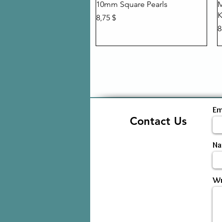
Быстрый просмотр
10mm Square Pearls
M
K
Цена
8,75 $
Ц
8
Em
Contact Us
N
Wr