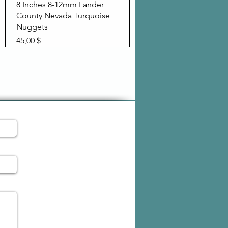
Быстрый просмотр
8 Inches 8-12mm Lander
County Nevada Turquoise
Nuggets
Цена
45,00 $